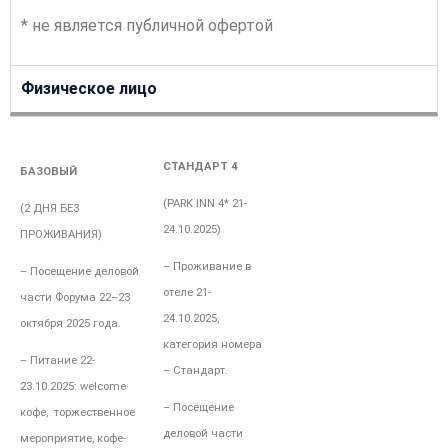
* не является публичной офертой
Физическое лицо
СТАНДАРТ 4
БАЗОВЫЙ
(PARK INN 4*
21-
(2 ДНЯ БЕЗ
24.10.2025)
ПРОЖИВАНИЯ)
– Проживание в
– Посещение деловой
отеле
21-
части Форума 22–23
24.10.2025,
октября 2025 года.
категория номера
– Питание
22-
– Стандарт.
23.10.2025:
welcome
– Посещение
кофе, торжественное
деловой части
мероприятие, кофе-